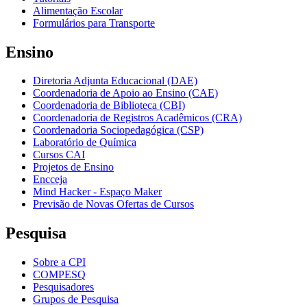
Alimentação Escolar
Formulários para Transporte
Ensino
Diretoria Adjunta Educacional (DAE)
Coordenadoria de Apoio ao Ensino (CAE)
Coordenadoria de Biblioteca (CBI)
Coordenadoria de Registros Acadêmicos (CRA)
Coordenadoria Sociopedagógica (CSP)
Laboratório de Química
Cursos CAI
Projetos de Ensino
Encceja
Mind Hacker - Espaço Maker
Previsão de Novas Ofertas de Cursos
Pesquisa
Sobre a CPI
COMPESQ
Pesquisadores
Grupos de Pesquisa