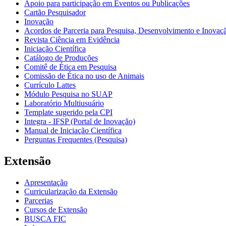
Apoio para participação em Eventos ou Publicações
Cartão Pesquisador
Inovação
Acordos de Parceria para Pesquisa, Desenvolvimento e Inova
Revista Ciência em Evidência
Iniciação Científica
Catálogo de Produções
Comitê de Ética em Pesquisa
Comissão de Ética no uso de Animais
Currículo Lattes
Módulo Pesquisa no SUAP
Laboratório Multiusuário
Template sugerido pela CPI
Integra - IFSP (Portal de Inovação)
Manual de Iniciação Científica
Perguntas Frequentes (Pesquisa)
Extensão
Apresentação
Curricularização da Extensão
Parcerias
Cursos de Extensão
BUSCA FIC