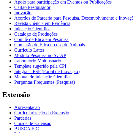
Apoio para participação em Eventos ou Publicações
Cartão Pesquisador
Inovação
Acordos de Parceria para Pesquisa, Desenvolvimento e Inova
Revista Ciência em Evidência
Iniciação Científica
Catálogo de Produções
Comitê de Ética em Pesquisa
Comissão de Ética no uso de Animais
Currículo Lattes
Módulo Pesquisa no SUAP
Laboratório Multiusuário
Template sugerido pela CPI
Integra - IFSP (Portal de Inovação)
Manual de Iniciação Científica
Perguntas Frequentes (Pesquisa)
Extensão
Apresentação
Curricularização da Extensão
Parcerias
Cursos de Extensão
BUSCA FIC