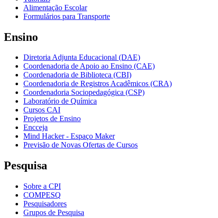
Alimentação Escolar
Formulários para Transporte
Ensino
Diretoria Adjunta Educacional (DAE)
Coordenadoria de Apoio ao Ensino (CAE)
Coordenadoria de Biblioteca (CBI)
Coordenadoria de Registros Acadêmicos (CRA)
Coordenadoria Sociopedagógica (CSP)
Laboratório de Química
Cursos CAI
Projetos de Ensino
Encceja
Mind Hacker - Espaço Maker
Previsão de Novas Ofertas de Cursos
Pesquisa
Sobre a CPI
COMPESQ
Pesquisadores
Grupos de Pesquisa