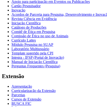
Apoio para participação em Eventos ou Publicações
Cartão Pesquisador
Inovação
Acordos de Parceria para Pesquisa, Desenvolvimento e Inova
Revista Ciência em Evidência
Iniciação Científica
Catálogo de Produções
Comitê de Ética em Pesquisa
Comissão de Ética no uso de Animais
Currículo Lattes
Módulo Pesquisa no SUAP
Laboratório Multiusuário
Template sugerido pela CPI
Integra - IFSP (Portal de Inovação)
Manual de Iniciação Científica
Perguntas Frequentes (Pesquisa)
Extensão
Apresentação
Curricularização da Extensão
Parcerias
Cursos de Extensão
BUSCA FIC