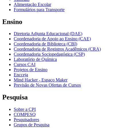
Alimentação Escolar
Formulários para Transporte
Ensino
Diretoria Adjunta Educacional (DAE)
Coordenadoria de Apoio ao Ensino (CAE)
Coordenadoria de Biblioteca (CBI)
Coordenadoria de Registros Acadêmicos (CRA)
Coordenadoria Sociopedagógica (CSP)
Laboratório de Química
Cursos CAI
Projetos de Ensino
Encceja
Mind Hacker - Espaço Maker
Previsão de Novas Ofertas de Cursos
Pesquisa
Sobre a CPI
COMPESQ
Pesquisadores
Grupos de Pesquisa