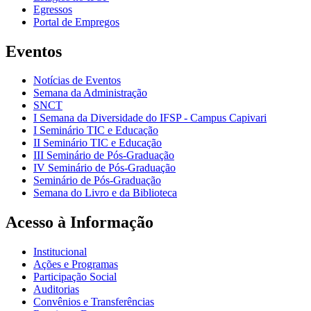
Egressos
Portal de Empregos
Eventos
Notícias de Eventos
Semana da Administração
SNCT
I Semana da Diversidade do IFSP - Campus Capivari
I Seminário TIC e Educação
II Seminário TIC e Educação
III Seminário de Pós-Graduação
IV Seminário de Pós-Graduação
Seminário de Pós-Graduação
Semana do Livro e da Biblioteca
Acesso à Informação
Institucional
Ações e Programas
Participação Social
Auditorias
Convênios e Transferências