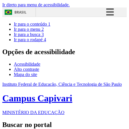
Ir direto para menu de acessibilidade.
BRASIL
Simplifique!
Ir para o conteúdo
1
Ir para o menu
2
Comunica BR
Ir para a busca
3
Ir para o rodapé
4
Participe
Acesso à informação
Opções de acessibilidade
Legislação
Acessibilidade
Canais
Alto contraste
Mapa do site
Instituto Federal de Educação, Ciência e Tecnologia de São Paulo
Campus Capivari
MINISTÉRIO DA EDUCAÇÃO
Buscar no portal