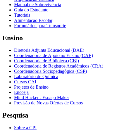
Manual de Sobrevivência
Guia do Estudante
Tutoriais
Alimentação Escolar
Formulários para Transporte
Ensino
Diretoria Adjunta Educacional (DAE)
Coordenadoria de Apoio ao Ensino (CAE)
Coordenadoria de Biblioteca (CBI)
Coordenadoria de Registros Acadêmicos (CRA)
Coordenadoria Sociopedagógica (CSP)
Laboratório de Química
Cursos CAI
Projetos de Ensino
Encceja
Mind Hacker - Espaço Maker
Previsão de Novas Ofertas de Cursos
Pesquisa
Sobre a CPI