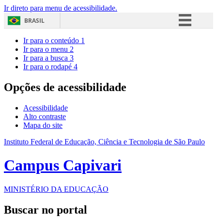
Ir direto para menu de acessibilidade.
BRASIL
Simplifique!
Ir para o conteúdo
1
Ir para o menu
2
Comunica BR
Ir para a busca
3
Ir para o rodapé
4
Participe
Acesso à informação
Opções de acessibilidade
Legislação
Acessibilidade
Canais
Alto contraste
Mapa do site
Instituto Federal de Educação, Ciência e Tecnologia de São Paulo
Campus Capivari
MINISTÉRIO DA EDUCAÇÃO
Buscar no portal