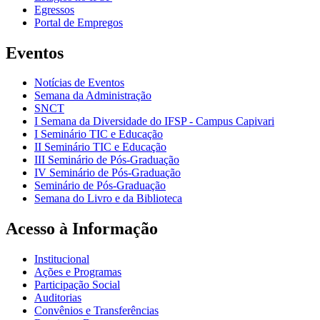
Egressos
Portal de Empregos
Eventos
Notícias de Eventos
Semana da Administração
SNCT
I Semana da Diversidade do IFSP - Campus Capivari
I Seminário TIC e Educação
II Seminário TIC e Educação
III Seminário de Pós-Graduação
IV Seminário de Pós-Graduação
Seminário de Pós-Graduação
Semana do Livro e da Biblioteca
Acesso à Informação
Institucional
Ações e Programas
Participação Social
Auditorias
Convênios e Transferências