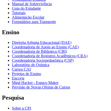
Manual de Sobrevivência
Guia do Estudante
Tutoriais
Alimentação Escolar
Formulários para Transporte
Ensino
Diretoria Adjunta Educacional (DAE)
Coordenadoria de Apoio ao Ensino (CAE)
Coordenadoria de Biblioteca (CBI)
Coordenadoria de Registros Acadêmicos (CRA)
Coordenadoria Sociopedagógica (CSP)
Laboratório de Química
Cursos CAI
Projetos de Ensino
Encceja
Mind Hacker - Espaço Maker
Previsão de Novas Ofertas de Cursos
Pesquisa
Sobre a CPI