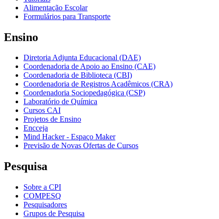
Alimentação Escolar
Formulários para Transporte
Ensino
Diretoria Adjunta Educacional (DAE)
Coordenadoria de Apoio ao Ensino (CAE)
Coordenadoria de Biblioteca (CBI)
Coordenadoria de Registros Acadêmicos (CRA)
Coordenadoria Sociopedagógica (CSP)
Laboratório de Química
Cursos CAI
Projetos de Ensino
Encceja
Mind Hacker - Espaço Maker
Previsão de Novas Ofertas de Cursos
Pesquisa
Sobre a CPI
COMPESQ
Pesquisadores
Grupos de Pesquisa