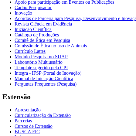
Apoio para participação em Eventos ou Publicações
Cartão Pesquisador
Inovação
Acordos de Parceria para Pesquisa, Desenvolvimento e Inova
Revista Ciência em Evidência
Iniciação Científica
Catálogo de Produções
Comitê de Ética em Pesquisa
Comissão de Ética no uso de Animais
Currículo Lattes
Módulo Pesquisa no SUAP
Laboratório Multiusuário
Template sugerido pela CPI
Integra - IFSP (Portal de Inovação)
Manual de Iniciação Científica
Perguntas Frequentes (Pesquisa)
Extensão
Apresentação
Curricularização da Extensão
Parcerias
Cursos de Extensão
BUSCA FIC