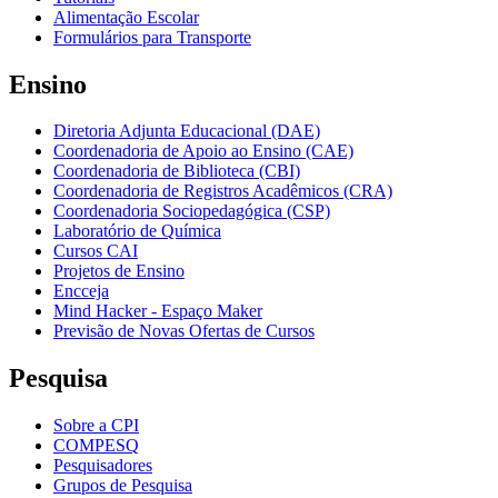
Alimentação Escolar
Formulários para Transporte
Ensino
Diretoria Adjunta Educacional (DAE)
Coordenadoria de Apoio ao Ensino (CAE)
Coordenadoria de Biblioteca (CBI)
Coordenadoria de Registros Acadêmicos (CRA)
Coordenadoria Sociopedagógica (CSP)
Laboratório de Química
Cursos CAI
Projetos de Ensino
Encceja
Mind Hacker - Espaço Maker
Previsão de Novas Ofertas de Cursos
Pesquisa
Sobre a CPI
COMPESQ
Pesquisadores
Grupos de Pesquisa