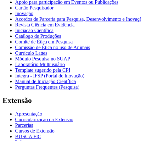
Apoio para participação em Eventos ou Publicações
Cartão Pesquisador
Inovação
Acordos de Parceria para Pesquisa, Desenvolvimento e Inova
Revista Ciência em Evidência
Iniciação Científica
Catálogo de Produções
Comitê de Ética em Pesquisa
Comissão de Ética no uso de Animais
Currículo Lattes
Módulo Pesquisa no SUAP
Laboratório Multiusuário
Template sugerido pela CPI
Integra - IFSP (Portal de Inovação)
Manual de Iniciação Científica
Perguntas Frequentes (Pesquisa)
Extensão
Apresentação
Curricularização da Extensão
Parcerias
Cursos de Extensão
BUSCA FIC