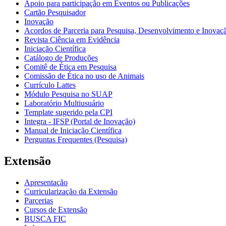
Apoio para participação em Eventos ou Publicações
Cartão Pesquisador
Inovação
Acordos de Parceria para Pesquisa, Desenvolvimento e Inova
Revista Ciência em Evidência
Iniciação Científica
Catálogo de Produções
Comitê de Ética em Pesquisa
Comissão de Ética no uso de Animais
Currículo Lattes
Módulo Pesquisa no SUAP
Laboratório Multiusuário
Template sugerido pela CPI
Integra - IFSP (Portal de Inovação)
Manual de Iniciação Científica
Perguntas Frequentes (Pesquisa)
Extensão
Apresentação
Curricularização da Extensão
Parcerias
Cursos de Extensão
BUSCA FIC