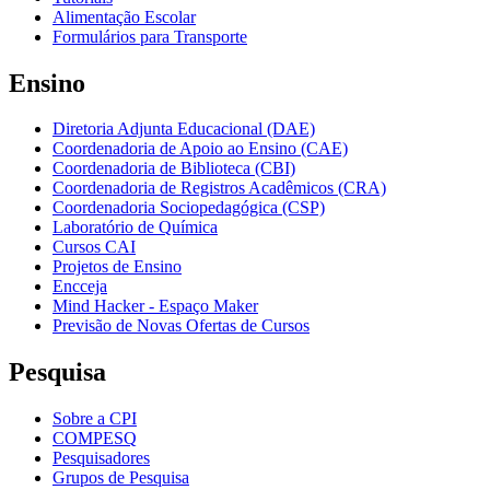
Alimentação Escolar
Formulários para Transporte
Ensino
Diretoria Adjunta Educacional (DAE)
Coordenadoria de Apoio ao Ensino (CAE)
Coordenadoria de Biblioteca (CBI)
Coordenadoria de Registros Acadêmicos (CRA)
Coordenadoria Sociopedagógica (CSP)
Laboratório de Química
Cursos CAI
Projetos de Ensino
Encceja
Mind Hacker - Espaço Maker
Previsão de Novas Ofertas de Cursos
Pesquisa
Sobre a CPI
COMPESQ
Pesquisadores
Grupos de Pesquisa