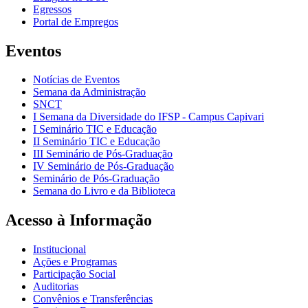
Egressos
Portal de Empregos
Eventos
Notícias de Eventos
Semana da Administração
SNCT
I Semana da Diversidade do IFSP - Campus Capivari
I Seminário TIC e Educação
II Seminário TIC e Educação
III Seminário de Pós-Graduação
IV Seminário de Pós-Graduação
Seminário de Pós-Graduação
Semana do Livro e da Biblioteca
Acesso à Informação
Institucional
Ações e Programas
Participação Social
Auditorias
Convênios e Transferências