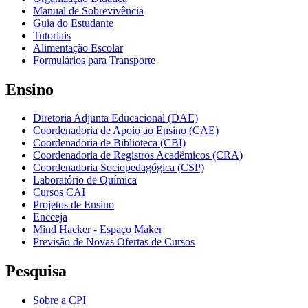
Manual de Sobrevivência
Guia do Estudante
Tutoriais
Alimentação Escolar
Formulários para Transporte
Ensino
Diretoria Adjunta Educacional (DAE)
Coordenadoria de Apoio ao Ensino (CAE)
Coordenadoria de Biblioteca (CBI)
Coordenadoria de Registros Acadêmicos (CRA)
Coordenadoria Sociopedagógica (CSP)
Laboratório de Química
Cursos CAI
Projetos de Ensino
Encceja
Mind Hacker - Espaço Maker
Previsão de Novas Ofertas de Cursos
Pesquisa
Sobre a CPI