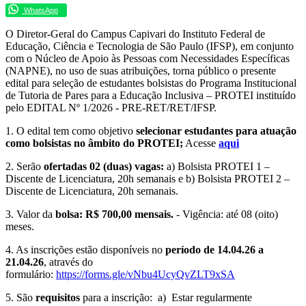
WhatsApp
O Diretor-Geral do Campus Capivari do Instituto Federal de
Educação, Ciência e Tecnologia de São Paulo (IFSP), em conjunto
com o Núcleo de Apoio às Pessoas com Necessidades Específicas
(NAPNE), no uso de suas atribuições, torna público o presente
edital para seleção de estudantes bolsistas do Programa Institucional
de Tutoria de Pares para a Educação Inclusiva – PROTEI instituído
pelo EDITAL Nº 1/2026 - PRE-RET/RET/IFSP.
1. O edital tem como objetivo
selecionar estudantes para atuação
como bolsistas no âmbito do PROTEI;
Acesse
aqui
2. Serão
ofertadas 02 (duas) vagas:
a) Bolsista PROTEI 1 –
Discente de Licenciatura, 20h semanais e b) Bolsista PROTEI 2 –
Discente de Licenciatura, 20h semanais.
3. Valor da
bolsa: R$ 700,00 mensais.
- Vigência: até 08 (oito)
meses.
4. As inscrições estão disponíveis no
período de 14.04.26 a
21.04.26
, através do
formulário:
https://forms.gle/vNbu4UcyQvZLT9xSA
5. São
requisitos
para a inscrição: a) Estar regularmente