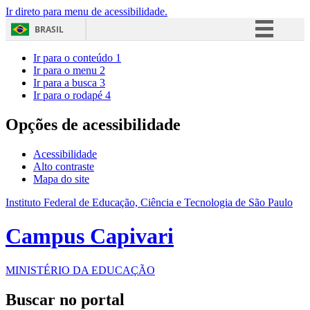
Ir direto para menu de acessibilidade.
BRASIL
Simplifique!
Ir para o conteúdo
1
Ir para o menu
2
Comunica BR
Ir para a busca
3
Ir para o rodapé
4
Participe
Acesso à informação
Opções de acessibilidade
Legislação
Acessibilidade
Canais
Alto contraste
Mapa do site
Instituto Federal de Educação, Ciência e Tecnologia de São Paulo
Campus Capivari
MINISTÉRIO DA EDUCAÇÃO
Buscar no portal