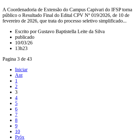
A Coordenadoria de Extensão do Campus Capivari do IFSP torna
público o Resultado Final do Edital CPV Nº 019/2026, de 10 de
fevereiro de 2026, que trata do processo seletivo simplificado...
Escrito por Gustavo Baptistella Leite da Silva
publicado
10/03/26
13h23
Pagina 3 de 43
Iniciar
Ant
1
2
3
4
5
6
7
8
9
10
Próx