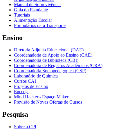
Manual de Sobrevivência
Guia do Estudante
Tutoriais
Alimentação Escolar
Formulários para Transporte
Ensino
Diretoria Adjunta Educacional (DAE)
Coordenadoria de Apoio ao Ensino (CAE)
Coordenadoria de Biblioteca (CBI)
Coordenadoria de Registros Acadêmicos (CRA)
Coordenadoria Sociopedagógica (CSP)
Laboratório de Química
Cursos CAI
Projetos de Ensino
Encceja
Mind Hacker - Espaço Maker
Previsão de Novas Ofertas de Cursos
Pesquisa
Sobre a CPI