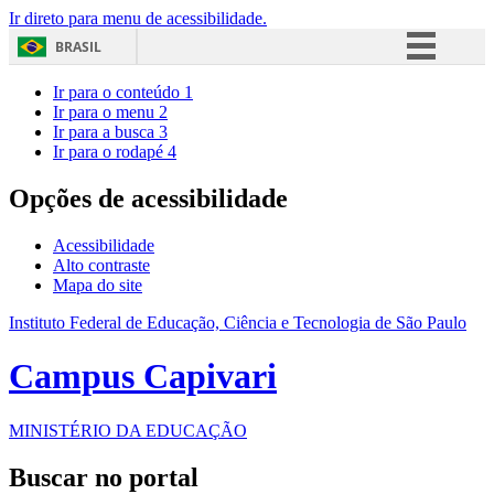
Ir direto para menu de acessibilidade.
BRASIL
Simplifique!
Ir para o conteúdo
1
Ir para o menu
2
Comunica BR
Ir para a busca
3
Ir para o rodapé
4
Participe
Acesso à informação
Opções de acessibilidade
Legislação
Acessibilidade
Canais
Alto contraste
Mapa do site
Instituto Federal de Educação, Ciência e Tecnologia de São Paulo
Campus Capivari
MINISTÉRIO DA EDUCAÇÃO
Buscar no portal