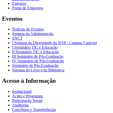
Egressos
Portal de Empregos
Eventos
Notícias de Eventos
Semana da Administração
SNCT
I Semana da Diversidade do IFSP - Campus Capivari
I Seminário TIC e Educação
II Seminário TIC e Educação
III Seminário de Pós-Graduação
IV Seminário de Pós-Graduação
Seminário de Pós-Graduação
Semana do Livro e da Biblioteca
Acesso à Informação
Institucional
Ações e Programas
Participação Social
Auditorias
Convênios e Transferências